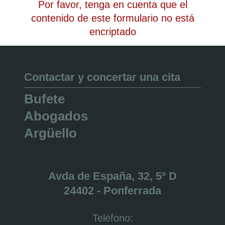
Por favor, tenga en cuenta que el
contenido de este formulario no está
encriptado
Contactar y concertar una cita
Bufete
Abogados
Argüello
Avda de España, 32, 5º D
24402 - Ponferrada
Teléfono: